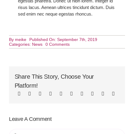
egestas pharetra. Donec ut nibh lorem. Integer id
risus lacus. Aenean ultrices tincidunt dictum. Duis
sed enim nec neque egestas rhoncus.
By
meike
Published On: September 7th, 2019
on
Categories:
News
0 Comments
Balanced
Diet,
Balanced
Mind
Share This Story, Choose Your
Platform!
Leave A Comment
Comment