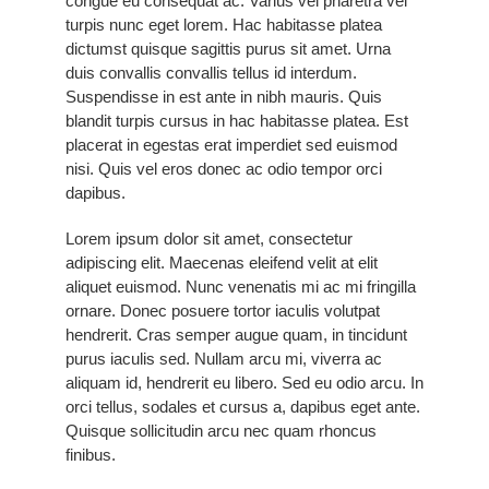
congue eu consequat ac. Varius vel pharetra vel
turpis nunc eget lorem. Hac habitasse platea
dictumst quisque sagittis purus sit amet. Urna
duis convallis convallis tellus id interdum.
Suspendisse in est ante in nibh mauris. Quis
blandit turpis cursus in hac habitasse platea. Est
placerat in egestas erat imperdiet sed euismod
nisi. Quis vel eros donec ac odio tempor orci
dapibus.
Lorem ipsum dolor sit amet, consectetur
adipiscing elit. Maecenas eleifend velit at elit
aliquet euismod. Nunc venenatis mi ac mi fringilla
ornare. Donec posuere tortor iaculis volutpat
hendrerit. Cras semper augue quam, in tincidunt
purus iaculis sed. Nullam arcu mi, viverra ac
aliquam id, hendrerit eu libero. Sed eu odio arcu. In
orci tellus, sodales et cursus a, dapibus eget ante.
Quisque sollicitudin arcu nec quam rhoncus
finibus.