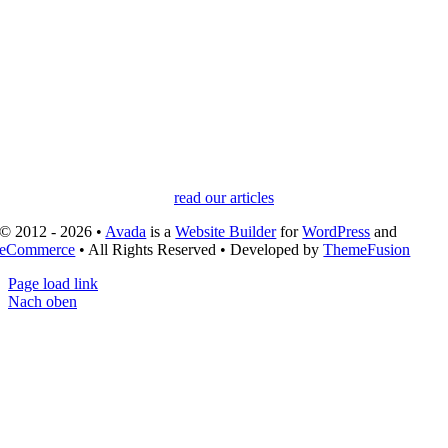
read our articles
© 2012 - 2026 •
Avada
is a
Website Builder
for
WordPress
and
eCommerce
• All Rights Reserved • Developed by
ThemeFusion
Page load link
Nach oben