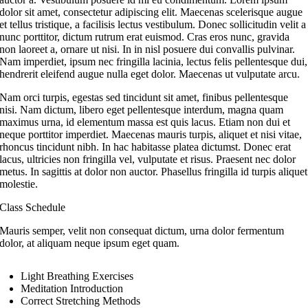
dolor sit amet, consectetur adipiscing elit. Maecenas scelerisque augue
et tellus tristique, a facilisis lectus vestibulum. Donec sollicitudin velit a
nunc porttitor, dictum rutrum erat euismod. Cras eros nunc, gravida
non laoreet a, ornare ut nisi. In in nisl posuere dui convallis pulvinar.
Nam imperdiet, ipsum nec fringilla lacinia, lectus felis pellentesque dui,
hendrerit eleifend augue nulla eget dolor. Maecenas ut vulputate arcu.
Nam orci turpis, egestas sed tincidunt sit amet, finibus pellentesque
nisi. Nam dictum, libero eget pellentesque interdum, magna quam
maximus urna, id elementum massa est quis lacus. Etiam non dui et
neque porttitor imperdiet. Maecenas mauris turpis, aliquet et nisi vitae,
rhoncus tincidunt nibh. In hac habitasse platea dictumst. Donec erat
lacus, ultricies non fringilla vel, vulputate et risus. Praesent nec dolor
metus. In sagittis at dolor non auctor. Phasellus fringilla id turpis aliquet
molestie.
Class Schedule
Mauris semper, velit non consequat dictum, urna dolor fermentum
dolor, at aliquam neque ipsum eget quam.
Light Breathing Exercises
Meditation Introduction
Correct Stretching Methods