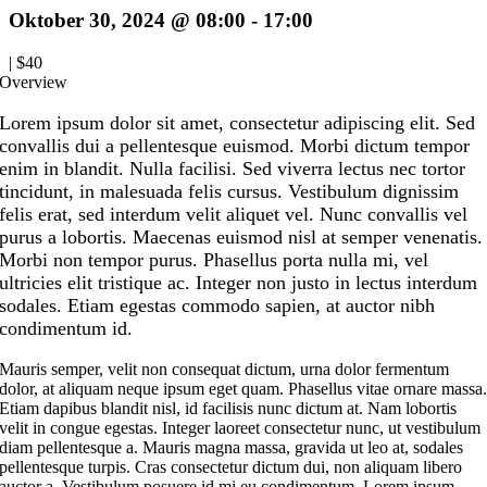
Oktober 30, 2024 @ 08:00
-
17:00
|
$40
Overview
Lorem ipsum dolor sit amet, consectetur adipiscing elit. Sed
convallis dui a pellentesque euismod. Morbi dictum tempor
enim in blandit. Nulla facilisi. Sed viverra lectus nec tortor
tincidunt, in malesuada felis cursus. Vestibulum dignissim
felis erat, sed interdum velit aliquet vel. Nunc convallis vel
purus a lobortis. Maecenas euismod nisl at semper venenatis.
Morbi non tempor purus. Phasellus porta nulla mi, vel
ultricies elit tristique ac. Integer non justo in lectus interdum
sodales. Etiam egestas commodo sapien, at auctor nibh
condimentum id.
Mauris semper, velit non consequat dictum, urna dolor fermentum
dolor, at aliquam neque ipsum eget quam. Phasellus vitae ornare massa
Etiam dapibus blandit nisl, id facilisis nunc dictum at. Nam lobortis
velit in congue egestas. Integer laoreet consectetur nunc, ut vestibulum
diam pellentesque a. Mauris magna massa, gravida ut leo at, sodales
pellentesque turpis. Cras consectetur dictum dui, non aliquam libero
auctor a. Vestibulum posuere id mi eu condimentum. Lorem ipsum