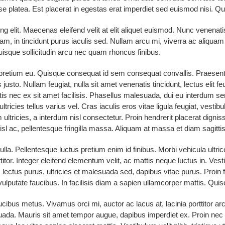
se platea. Est placerat in egestas erat imperdiet sed euismod nisi. Q
g elit. Maecenas eleifend velit at elit aliquet euismod. Nunc venenati
, in tincidunt purus iaculis sed. Nullam arcu mi, viverra ac aliquam id
uisque sollicitudin arcu nec quam rhoncus finibus.
pretium eu. Quisque consequat id sem consequat convallis. Praesent v
justo. Nullam feugiat, nulla sit amet venenatis tincidunt, lectus elit fe
tis nec ex sit amet facilisis. Phasellus malesuada, dui eu interdum se
ricies tellus varius vel. Cras iaculis eros vitae ligula feugiat, vest
im ultricies, a interdum nisl consectetur. Proin hendrerit placerat dig
isl ac, pellentesque fringilla massa. Aliquam at massa et diam sagittis
lla. Pellentesque luctus pretium enim id finibus. Morbi vehicula ultrices
rttitor. Integer eleifend elementum velit, ac mattis neque luctus in. V
lectus purus, ultricies et malesuada sed, dapibus vitae purus. Proin 
vulputate faucibus. In facilisis diam a sapien ullamcorper mattis. Quis
cibus metus. Vivamus orci mi, auctor ac lacus at, lacinia porttitor arc
uada. Mauris sit amet tempor augue, dapibus imperdiet ex. Proin nec