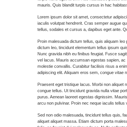
mauris. Quis blandit turpis cursus in hac habitas
Lorem ipsum dolor sit amet, consectetur adipiscin
iaculis volutpat hendrerit. Cras semper augue quam
tellus, sodales et cursus a, dapibus eget ante. Q
Proin malesuada dictum tellus, quis aliquam leo 
dictum leo, tincidunt elementum tellus ipsum quis 
Nunc gravida nibh eu finibus feugiat. Fusce sagit
vel lacus. Mauris accumsan egestas sapien, ac ult
molestie convallis. Curabitur facilisis risus a en
adipiscing elit. Aliquam eros sem, congue vitae n
Praesent eget tristique lacus. Morbi non aliquet nu
congue tellus. Ut tincidunt gravida nulla vitae po
purus. Aenean laoreet egestas dignissim. Mauris 
arcu non pulvinar. Proin nec neque iaculis tellus 
Sed non odio malesuada, tincidunt tellus quis, fau
aliquet aliquet massa. Etiam dictum porta males