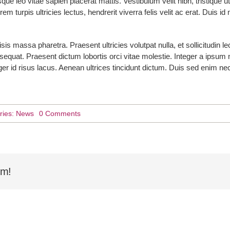
sque leo vitae sapien placerat mattis. Vestibulum velit nibh, tristique 
em turpis ultricies lectus, hendrerit viverra felis velit ac erat. Duis 
sis massa pharetra. Praesent ultricies volutpat nulla, et sollicitudin l
quat. Praesent dictum lobortis orci vitae molestie. Integer a ipsum n
ger id risus lacus. Aenean ultrices tincidunt dictum. Duis sed enim 
on
ries:
News
0 Comments
Enjoy
Yoga
Anywhere
rm!