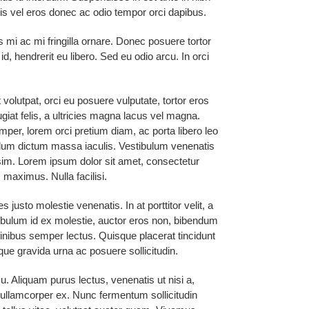
uis vel eros donec ac odio tempor orci dapibus.
s mi ac mi fringilla ornare. Donec posuere tortor
, hendrerit eu libero. Sed eu odio arcu. In orci
olutpat, orci eu posuere vulputate, tortor eros
ugiat felis, a ultricies magna lacus vel magna.
mper, lorem orci pretium diam, ac porta libero leo
ibulum dictum massa iaculis. Vestibulum venenatis
nissim. Lorem ipsum dolor sit amet, consectetur
 maximus. Nulla facilisi.
 justo molestie venenatis. In at porttitor velit, a
estibulum id ex molestie, auctor eros non, bibendum
finibus semper lectus. Quisque placerat tincidunt
que gravida urna ac posuere sollicitudin.
u. Aliquam purus lectus, venenatis ut nisi a,
 ullamcorper ex. Nunc fermentum sollicitudin