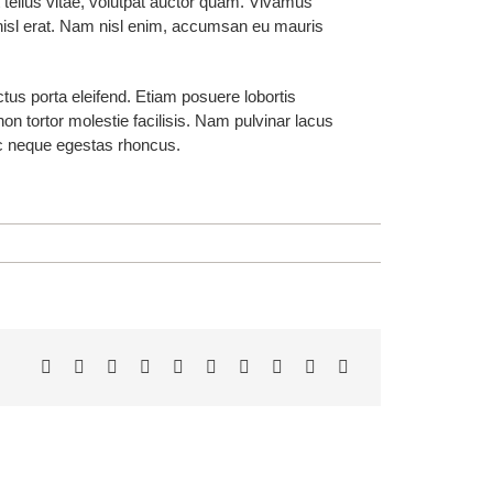
ut tellus vitae, volutpat auctor quam. Vivamus
id nisl erat. Nam nisl enim, accumsan eu mauris
ectus porta eleifend. Etiam posuere lobortis
on tortor molestie facilisis. Nam pulvinar lacus
nec neque egestas rhoncus.