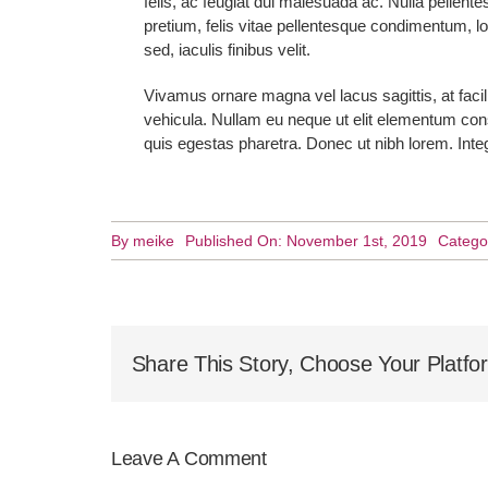
felis, ac feugiat dui malesuada ac. Nulla pellente
pretium, felis vitae pellentesque condimentum, lor
sed, iaculis finibus velit.
Vivamus ornare magna vel lacus sagittis, at facili
vehicula. Nullam eu neque ut elit elementum conse
quis egestas pharetra. Donec ut nibh lorem. Inte
By
meike
Published On: November 1st, 2019
Catego
Share This Story, Choose Your Platfo
Leave A Comment