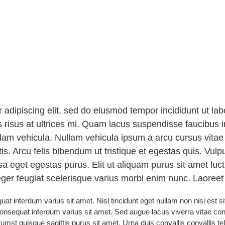
nywhere
 adipiscing elit, sed do eiusmod tempor incididunt ut l
 risus at ultrices mi. Quam lacus suspendisse faucibus 
llam vehicula. Nullam vehicula ipsum a arcu cursus vitae
s. Arcu felis bibendum ut tristique et egestas quis. Vulp
 eget egestas purus. Elit ut aliquam purus sit amet luct
nteger feugiat scelerisque varius morbi enim nunc. Laoreet
 interdum varius sit amet. Nisl tincidunt eget nullam non nisi est sit 
onsequat interdum varius sit amet. Sed augue lacus viverra vitae con
umst quisque sagittis purus sit amet. Urna duis convallis convallis tel