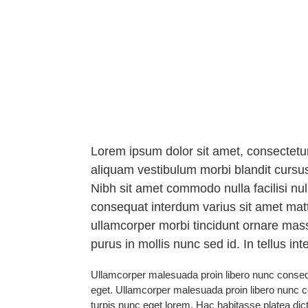
Enjoy Yoga A
Lorem ipsum dolor sit amet, consectetur
aliquam vestibulum morbi blandit cursus
Nibh sit amet commodo nulla facilisi nu
consequat interdum varius sit amet matti
ullamcorper morbi tincidunt ornare massa
purus in mollis nunc sed id. In tellus i
Ullamcorper malesuada proin libero nunc consequat
eget. Ullamcorper malesuada proin libero nunc c
turpis nunc eget lorem. Hac habitasse platea dict