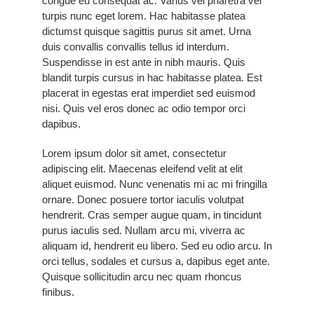
congue eu consequat ac. Varius vel pharetra vel
turpis nunc eget lorem. Hac habitasse platea
dictumst quisque sagittis purus sit amet. Urna
duis convallis convallis tellus id interdum.
Suspendisse in est ante in nibh mauris. Quis
blandit turpis cursus in hac habitasse platea. Est
placerat in egestas erat imperdiet sed euismod
nisi. Quis vel eros donec ac odio tempor orci
dapibus.
Lorem ipsum dolor sit amet, consectetur
adipiscing elit. Maecenas eleifend velit at elit
aliquet euismod. Nunc venenatis mi ac mi fringilla
ornare. Donec posuere tortor iaculis volutpat
hendrerit. Cras semper augue quam, in tincidunt
purus iaculis sed. Nullam arcu mi, viverra ac
aliquam id, hendrerit eu libero. Sed eu odio arcu. In
orci tellus, sodales et cursus a, dapibus eget ante.
Quisque sollicitudin arcu nec quam rhoncus
finibus.