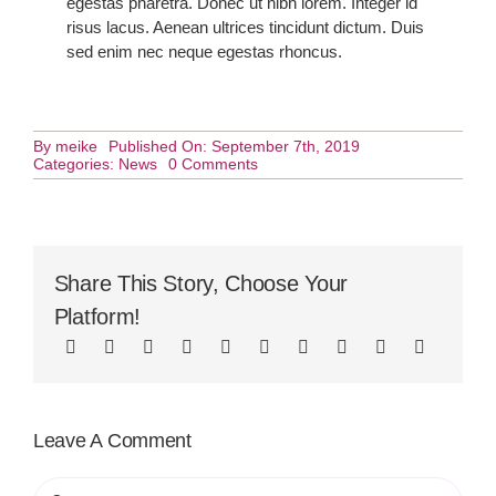
egestas pharetra. Donec ut nibh lorem. Integer id
risus lacus. Aenean ultrices tincidunt dictum. Duis
sed enim nec neque egestas rhoncus.
By
meike
Published On: September 7th, 2019
on
Categories:
News
0 Comments
Sleep
Well
With
Yoga
Share This Story, Choose Your
Platform!
Leave A Comment
Comment